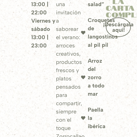
la
13:00 |
una
salad”
carta
22:00
invitación
compl
Croquetas
Viernes y
a
¡Descárgala
de
sábado
saborear
aquí!
langostinos
13:00 |
el verano:
al pil pil
23:00
arroces
creativos,
Arroz
productos
del
frescos y
zorro
platos
a todo
pensados
mar
para
compartir,
Paella
siempre
la
con el
ibérica
toque
Zorrocallao