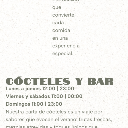
que
convierte
cada
comida
en una
experiencia
especial.
Cócteles y bar
Lunes a jueves 12:00 | 23:00
Viernes y sábados 11:00 | 00:00
Domingos 11:00 | 23:00
Nuestra carta de cócteles es un viaje por
sabores que evocan el verano: frutas frescas,
mezclas atrevidas y toques únicos que