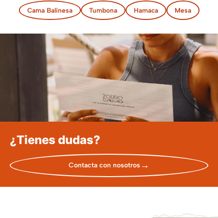
Cama Balinesa
Tumbona
Hamaca
Mesa
¿Tienes dudas?
→
Contacta con nosotros