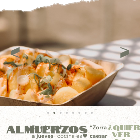
ALMUERZOS
¿Quie
Domingo
Nuestra
“Zorra
ver
a jueves
cocina es
caesar