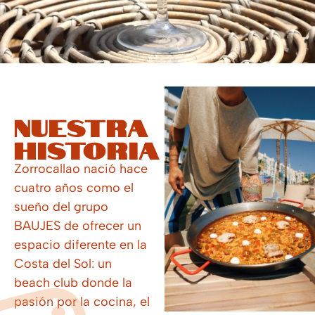
Nuestra
historia
Zorrocallao nació hace
cuatro años como el
sueño del grupo
BAUJES de ofrecer un
espacio diferente en la
Costa del Sol: un
beach club donde la
pasión por la cocina, el